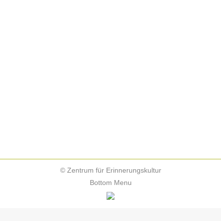
Auf Spurensuche: Kolonialismus in
Duisburg
Veranstaltungen-ZfE
Von
Thomauske
14. August 2026
Fr 14. August 2026, 17:30 Uhr
Außenführung mit Naomi Dibu und Christa
Frins
© Zentrum für Erinnerungskultur
Bottom Menu