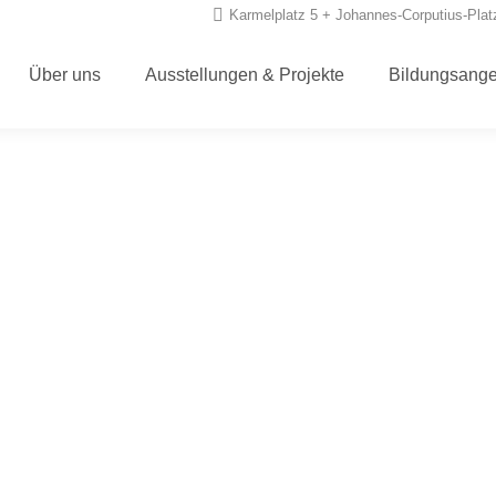
Karmelplatz 5 + Johannes-Corputius-Plat
Über uns
Ausstellungen & Projekte
Bildungsang
ensuche: Kolonialismus in