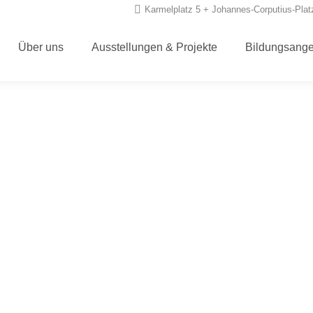
Karmelplatz 5 + Johannes-Corputius-Plat
Über uns
Ausstellungen & Projekte
Bildungsang
vielstimmige Geschichten: 
iven im (post)kolonialen G