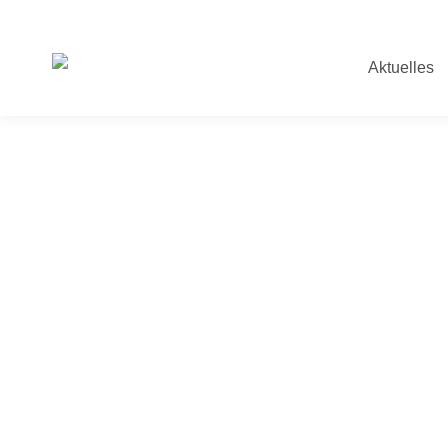
Aktuelles
Verflochtene Spuren, 
Perspekt