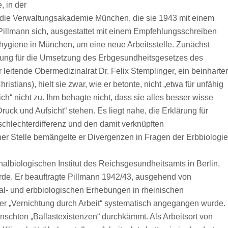
, in der
 die Verwaltungsakademie München, die sie 1943 mit einem
illmann sich, ausgestattet mit einem Empfehlungsschreiben
nhygiene in München, um eine neue Arbeitsstelle. Zunächst
teilung für die Umsetzung des Erbgesundheitsgesetzes des
eitende Obermedizinalrat Dr. Felix Stemplinger, ein beinharter
ians), hielt sie zwar, wie er betonte, nicht „etwa für unfähig
lich“ nicht zu. Ihm behagte nicht, dass sie alles besser wisse
uck und Aufsicht“ stehen. Es liegt nahe, die Erklärung für
chlechterdifferenz und den damit verknüpften
er Stelle bemängelte er Divergenzen in Fragen der Erbbiologie
albiologischen Institut des Reichsgesundheitsamts in Berlin,
urde. Er beauftragte Pillmann 1942/43, ausgehend von
al- und erbbiologischen Erhebungen in rheinischen
iner „Vernichtung durch Arbeit“ systematisch angegangen wurde.
schten „Ballastexistenzen“ durchkämmt. Als Arbeitsort von