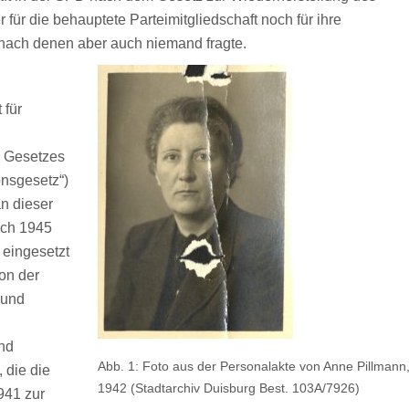
ür die behauptete Parteimitgliedschaft noch für ihre
, nach denen aber auch niemand fragte.
 für
s Gesetzes
onsgesetz“)
an dieser
ach 1945
 eingesetzt
on der
 und
nd
Abb. 1: Foto aus der Personalakte von Anne Pillmann
 die die
1942 (Stadtarchiv Duisburg Best. 103A/7926)
941 zur