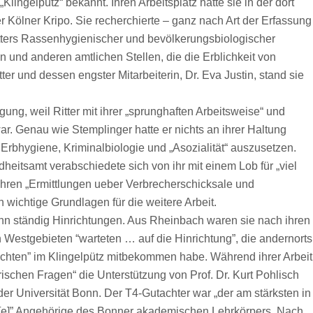
ingelpütz“ bekannt. Ihren Arbeitsplatz hatte sie in der dort
 Kölner Kripo. Sie recherchierte – ganz nach Art der Erfassung
tters Rassenhygienischer und bevölkerungsbiologischer
 und anderen amtlichen Stellen, die die Erblichkeit von
ter und dessen engster Mitarbeiterin, Dr. Eva Justin, stand sie
gung, weil Ritter mit ihrer „sprunghaften Arbeitsweise“ und
r. Genau wie Stemplinger hatte er nichts an ihrer Haltung
bhygiene, Kriminalbiologie und „Asozialität“ auszusetzen.
eitsamt verabschiedete sich von ihr mit einem Lob für „viel
 ihren „Ermittlungen ueber Verbrecherschicksale und
ichtige Grundlagen für die weitere Arbeit.
ann ständig Hinrichtungen. Aus Rheinbach waren sie nach ihren
 Westgebieten “warteten … auf die Hinrichtung”, die andernorts
nrichten” im Klingelpütz mitbekommen habe. Während ihrer Arbeit
trischen Fragen“ die Unterstützung von Prof. Dr. Kurt Pohlisch
er Universität Bonn. Der T4-Gutachter war „der am stärksten in
rt[e]” Angehörige des Bonner akademischen Lehrkörpers. Nach