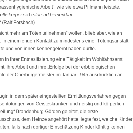
assenhygienische Arbeit“, wie sie etwa Pillmann leistete,
olkskörper
sich
störend bemerkbar
.“ (Ralf Forsbach)
cht mehr am Töten teilnehmen” wollen, blieb aber, wie an
, in einem engen Kontakt zu mindestens einer Tötungsanstalt,
hte und von innen kennengelernt haben dürfte.
nn in ihrer Entnazifizierung eine Tätigkeit im Wohlfahrtsamt
. Ihre Arbeit und ihre „Erfolge bei der erbbiologischen
nte der Oberbürgermeister im Januar 1945 ausdrücklich an.
eugin in dem später eingestellten Ermittlungsverfahren gegen
entötungen von Geisteskranken und geistig und körperlich
eilung“ Brandenburg-Görden geleitet, die erste
sschuss, dem Heinze angehört hatte, legte fest, welche Kinder
ten, falls nach dortiger Einschätzung Kinder künftig keinen