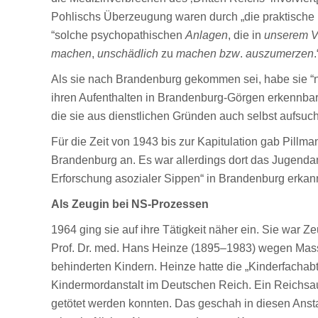
Pohlischs Überzeugung waren durch „die praktische r
“solche psychopathischen
Anlagen
, die in
unserem V
machen
,
unschädlich
zu
machen bzw
.
auszumerzen
Als sie nach Brandenburg gekommen sei, habe sie “ni
ihren Aufenthalten in Brandenburg-Görgen erkennbar
die sie aus dienstlichen Gründen auch selbst aufsuc
Für die Zeit von 1943 bis zur Kapitulation gab Pillma
Brandenburg an. Es war allerdings dort das Jugendamt
Erforschung asozialer Sippen“ in Brandenburg erkan
Als Zeugin bei NS-Prozessen
1964 ging sie auf ihre Tätigkeit näher ein. Sie war Z
Prof. Dr. med. Hans Heinze (1895–1983) wegen Mass
behinderten Kindern. Heinze hatte die „Kinderfachabt
Kindermordanstalt im Deutschen Reich. Ein Reichsau
getötet werden konnten. Das geschah in diesen Anstal