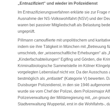
„Entnazifiziert“ und wieder im Polizeidienst
Im Entnazifizierungsverfahren erklärte sie zur Frag
Ausnahme der NS-Volkswohlfahrt (NSV) und der Deut
waren bei passiver Mitgliedschaft als Belastung be
ungeprüft.
Pillmann camouflierte mit unpolitischem und karitati
indem sie ihre Tätigkeit in München mit „Betreuung fü
umschrieb, der „wissenschaftliche Erhebungen“ als „
„Kinderfachabteilungen“ Eglfing und Görden, die Krim
Kriminalbiologische Sammelstelle im Kölner Klingel
vorgelegten Lebenslauf nicht vor. Da der Ausschuss a
bestmöglich als „entlastet“ (Kategorie V) bewerten. D
Duisburger Polizeidienst, in den sie 1946 aufgenom
wurde sie vom Chef der Polizei, dem Polizeimajor Alf
Polizeiverwaltung der Militärregierung mit, „on groun
Stadtverwaltung Wuppertal, erst in die Wohlfahrts-, d