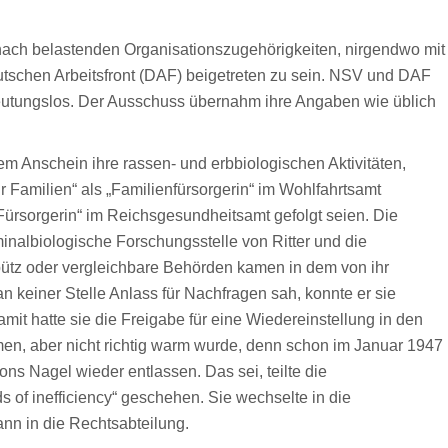
e nach belastenden Organisationszugehörigkeiten, nirgendwo mit
schen Arbeitsfront (DAF) beigetreten zu sein. NSV und DAF
deutungslos. Der Ausschuss übernahm ihre Angaben wie üblich
vem Anschein ihre rassen- und erbbiologischen Aktivitäten,
r Familien“ als „Familienfürsorgerin“ im Wohlfahrtsamt
Fürsorgerin“ im Reichsgesundheitsamt gefolgt seien. Die
inalbiologische Forschungsstelle von Ritter und die
pütz oder vergleichbare Behörden kamen in dem von ihr
n keiner Stelle Anlass für Nachfragen sah, konnte er sie
amit hatte sie die Freigabe für eine Wiedereinstellung in den
men, aber nicht richtig warm wurde, denn schon im Januar 1947
ons Nagel wieder entlassen. Das sei, teilte die
ds of inefficiency“ geschehen. Sie wechselte in die
ann in die Rechtsabteilung.