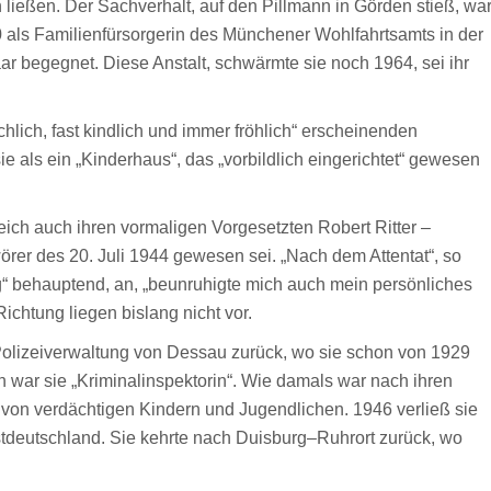
 ließen. Der Sachverhalt, auf den Pillmann in Görden stieß, wa
0 als Familienfürsorgerin des Münchener Wohlfahrtsamts in der
ar begegnet. Diese Anstalt, schwärmte sie noch 1964, sei ihr
hlich, fast kindlich und immer fröhlich“ erscheinenden
e als ein „Kinderhaus“, das „vorbildlich eingerichtet“ gewesen
leich auch ihren vormaligen Vorgesetzten Robert Ritter –
hwörer des 20. Juli 1944 gewesen sei. „Nach dem Attentat“, so
“ behauptend, an, „beunruhigte mich auch mein persönliches
Richtung liegen bislang nicht vor.
Polizeiverwaltung von Dessau zurück, wo sie schon von 1929
un war sie „Kriminalinspektorin“. Wie damals war nach ihren
on verdächtigen Kindern und Jugendlichen. 1946 verließ sie
deutschland. Sie kehrte nach Duisburg–Ruhrort zurück, wo