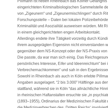
Pillmann ist neben Rheinbach das Kölner Gefängnis „Kl
eingerichteten Kriminalbiologischen Sammelstelle der
von „Zigeunern“ und „Zigeunermischlingen“ durch Ri
Forschungsstelle – Daten bei lokalen Polizeibehörden
Kriminalität und Asozialität ausweisen würden. Mit Rit
in einem gleichgerichteten engen Arbeitskontakt.
Allerdings endete ihre Tätigkeit vorzeitig durch Kündi
ihrem ausgeprägten Eigensinn nicht einverstanden wa
gegenüber dem NS-Konzept oder der NS-Praxis von Er
Die passte, da war man sich einig. Das Reichsgesundh
persönliches Interesse, Eifer und Ideenreichtum“ bei
Verbrechernachkommen“ und sah in den Ergebnissen w
Sowohl in Rheinbach als auch in Köln erlebte Pillm
Angaben ausgelagert. “2 bis 3.000” Häftlinge aus den
stattfand, während sie in Köln “das allnächtliche Hi
in rheinischen Haftanstalten ersuchte sie „in psychia
(1893–1955), Ordinarius der Medizinischen Fakultät d
die Medizinverbrechen des ‚Dritten Reichs‘ involvie