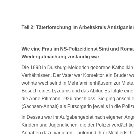
Teil 2:
Täterforschung im Arbeitskreis Antizigani
Wie eine Frau im NS-Polizeidienst Sinti und Roma
Wiedergutmachung zuständig war
Die 1898 in Duisburg-Meiderich geborene Katholikin
Verhältnissen. Der Vater war Konrektor, ein Bruder w
wohnte wechselnd in Mehrfamilienhäusern zur Miete, 
Besuch eines Lyzeums und das Abitur. Es folgte eine
die Anne Pillmann 1926 abschloss. Sie ging anschl
(Sachsen-Anhalt) als Fürsorgerin jeweils in die Poli
In Dessau war ihr Aufgabengebiet nach eigenen Ang
Kindern und Jugendlichen, die der Polizei verdächtig
Angaben dazu variieren – aufgrund ihrer Mitgliedsch