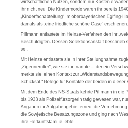
wirtschaftlichen Nutzen, sondern nur Kosten erwarten
ihr nicht neu. Die Kindermorde waren ihr bereits 194
„Kinderfachabteilung“ im oberbayerischen Eglfing-Ha
damals als „eine friedliche schöne Oase“ erschienen.
Pillmann entlastete im Heinze-Verfahren den ihr „weic
Beschuldigten. Dessen Selektionsanstalt beschrieb si
sei.
Mit Heinze entlastete sie in ihrer Stellungnahme zug
„Zigeunerritter“, wie sie ihn nannte –, der ein Versc
merkte sie, einen Kontext zur „Widerstandsbewegung
Schicksal.“ Belege für Kontakte der beiden in dieser 
Mit dem Ende des NS-Staats kehrte Pillmann in die 
bis 1933 als Polizeifürsorgerin tätig gewesen war, n
Angaben ihr Aufgabengebiet erneut die Vernehmung v
die Sowjetische Besatzungszone und ging nach West
ihre Herkunftsfamilie lebte.