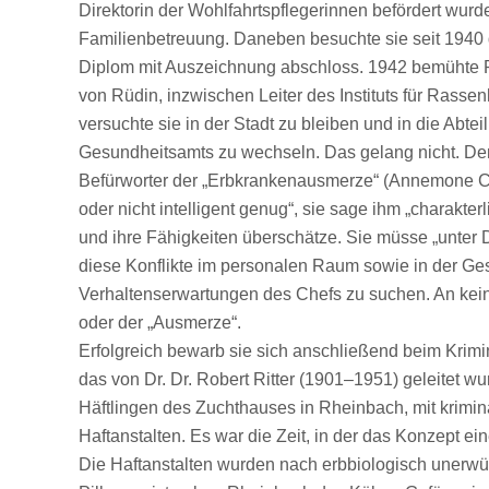
Direktorin der Wohlfahrtspflegerinnen befördert wurde
Familienbetreuung. Daneben besuchte sie seit 1940
Diplom mit Auszeichnung abschloss. 1942 bemühte P
von Rüdin, inzwischen Leiter des Instituts für Rasse
versuchte sie in der Stadt zu bleiben und in die Ab
Gesundheitsamts zu wechseln. Das gelang nicht. Der l
Befürworter der „Erbkrankenausmerze“ (Annemone Christ
oder nicht intelligent genug“, sie sage ihm „charakter
und ihre Fähigkeiten überschätze. Sie müsse „unter Dr
diese Konflikte im personalen Raum sowie in der Ges
Verhaltenserwartungen des Chefs zu suchen. An kein
oder der „Ausmerze“.
Erfolgreich bewarb sie sich anschließend beim Krimin
das von Dr. Dr. Robert Ritter (1901–1951) geleitet w
Häftlingen des Zuchthauses in Rheinbach, mit krimin
Haftanstalten. Es war die Zeit, in der das Konzept e
Die Haftanstalten wurden nach erbbiologisch unerwün